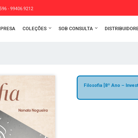
4596 - 99406.9212
MPRESA
COLEÇÕES
SOB CONSULTA
DISTRIBUIDOR
Filosofia [8º Ano – Inves