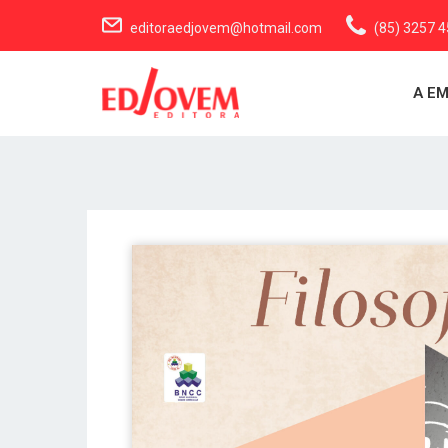
editoraedjovem@hotmail.com
(85) 3257 
A E