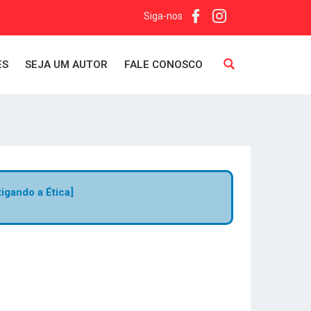
Siga-nos
ES
SEJA UM AUTOR
FALE CONOSCO
tigando a Ética]