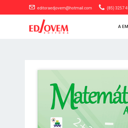
editoraedjovem@hotmail.com
(85) 3257 
A E