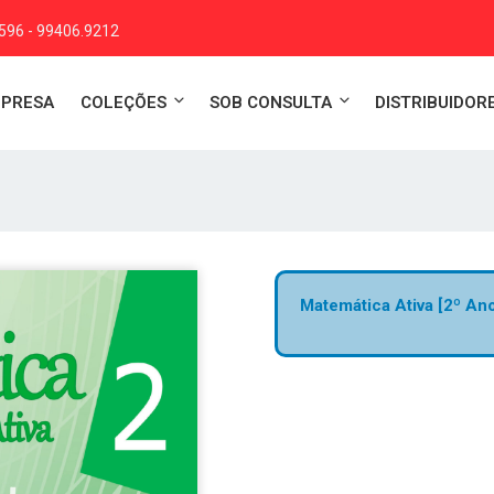
4596 - 99406.9212
MPRESA
COLEÇÕES
SOB CONSULTA
DISTRIBUIDOR
Matemática Ativa [2º An